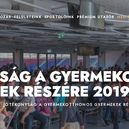
OZÁS
FELÜLETEINK
SPORTOLÓINK
PRÉMIUM UTAZÓK
MÉDI
YSÁG A GYERMEK
EK RÉSZÉRE 2019
JÓTÉKONYSÁG A GYERMEKOTTHONOS GYERMEKEK RÉS