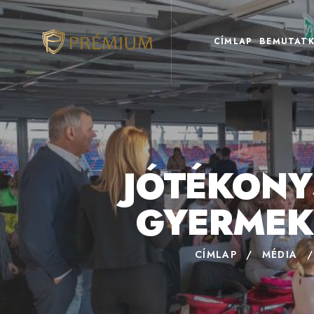
CÍMLAP
BEMUTATK
JÓTÉKON
GYERMEK
CÍMLAP
/
MÉDIA
/