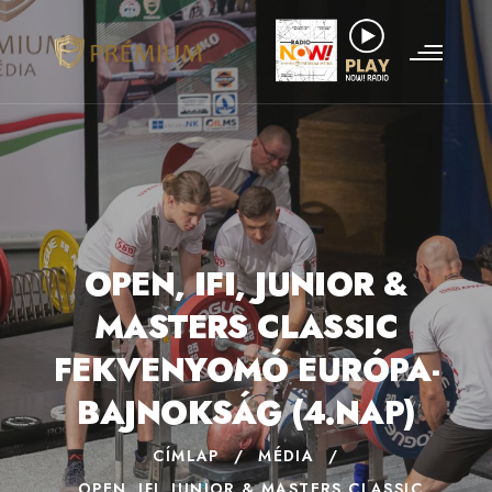
OPEN, IFI, JUNIOR &
MASTERS CLASSIC
FEKVENYOMÓ EURÓPA-
BAJNOKSÁG (4.NAP)
CÍMLAP
/
MÉDIA
/
OPEN, IFI, JUNIOR & MASTERS CLASSIC