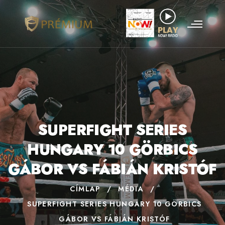
SUPERFIGHT SERIES
HUNGARY 10 GÖRBICS
GÁBOR VS FÁBIÁN KRISTÓF
CÍMLAP
/
MÉDIA
/
SUPERFIGHT SERIES HUNGARY 10 GÖRBICS
GÁBOR VS FÁBIÁN KRISTÓF