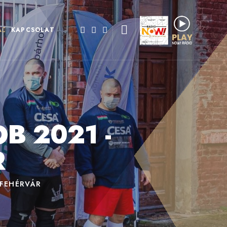
A
KAPCSOLAT
B 2021 -
R
SFEHÉRVÁR