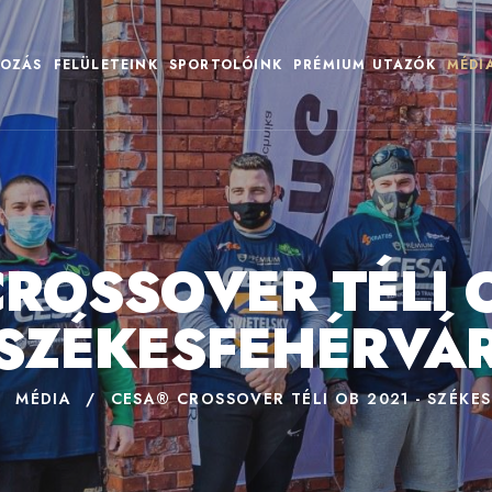
OZÁS
FELÜLETEINK
SPORTOLÓINK
PRÉMIUM UTAZÓK
MÉDI
ROSSOVER TÉLI O
SZÉKESFEHÉRVÁ
/
MÉDIA
/
CESA® CROSSOVER TÉLI OB 2021 - SZÉKE