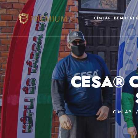
CÍMLAP
BEMUTATK
CESA® C
CÍMLAP