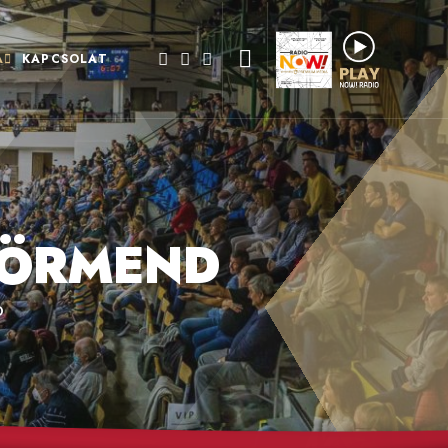
A
KAPCSOLAT
KÖRMEND
D