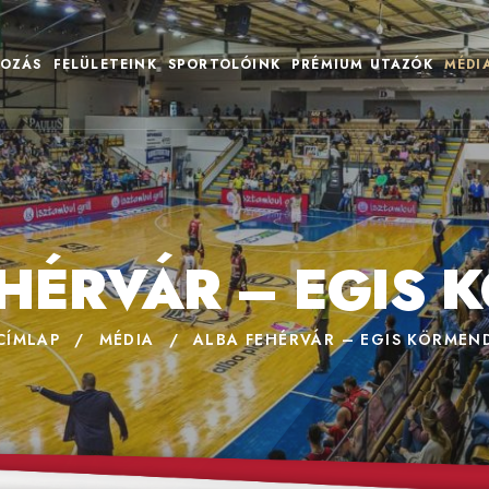
OZÁS
FELÜLETEINK
SPORTOLÓINK
PRÉMIUM UTAZÓK
MÉDI
EHÉRVÁR – EGIS 
CÍMLAP
/
MÉDIA
/
ALBA FEHÉRVÁR – EGIS KÖRMEN