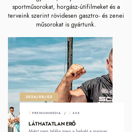
sportműsorokat, horgász-útifilmeket és a
terveink szerint rövidesen gasztro- és zenei
műsorokat is gyártunk.
2026/08/03
PREMIUMMEDIA
/
432
LÁTHATATLAN ERŐ
Miért nem találja meg a helyét a magyar