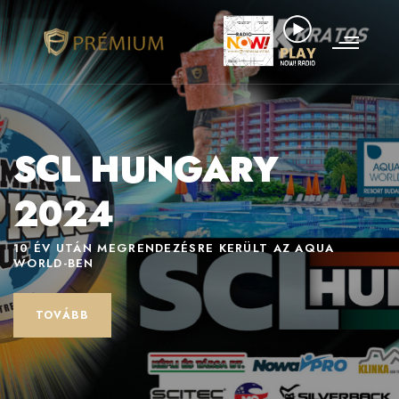
SCL HUNGARY
2024
10 ÉV UTÁN MEGRENDEZÉSRE KERÜLT AZ AQUA
WORLD-BEN
TOVÁBB