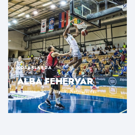
KOSÁRLABDA
ALBA FEHÉRVÁR
Ötszörös magyar bajnok, Négyszeres
kupagyőztes