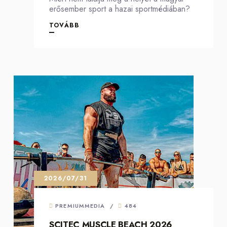
erősember sport a hazai sportmédiában?
TOVÁBB
2026/07/31
PREMIUMMEDIA
/
484
SCITEC MUSCLE BEACH 2026