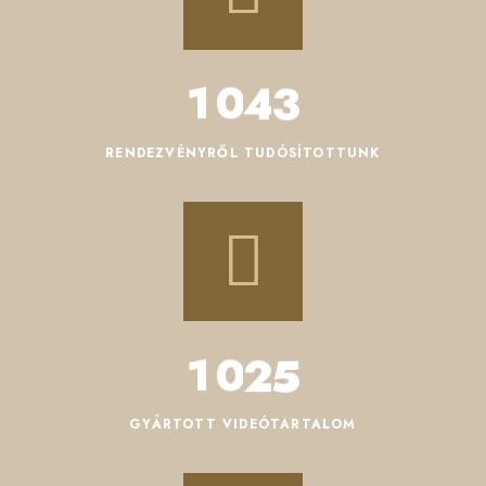
1
0
4
3
RENDEZVÉNYRŐL TUDÓSÍTOTTUNK
1
0
2
5
GYÁRTOTT VIDEÓTARTALOM