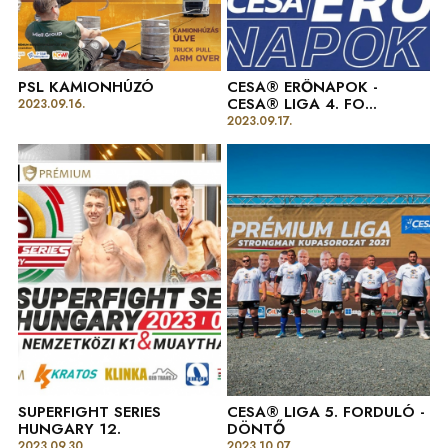
PSL KAMIONHÚZÓ
CESA® ERŐNAPOK -
CESA® LIGA 4. FO...
2023.09.16.
2023.09.17.
SUPERFIGHT SERIES
CESA® LIGA 5. FORDULÓ -
HUNGARY 12.
DÖNTŐ
2023.09.30.
2023.10.07.