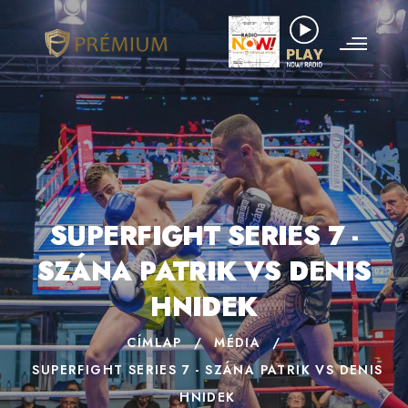
SUPERFIGHT SERIES 7 -
SZÁNA PATRIK VS DENIS
HNIDEK
CÍMLAP
/
MÉDIA
/
SUPERFIGHT SERIES 7 - SZÁNA PATRIK VS DENIS
HNIDEK