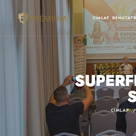
CÍMLAP
BEMUTATK
SUPERF
CÍMLAP
/