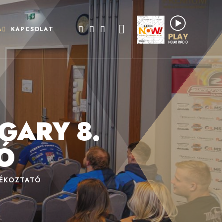
A
KAPCSOLAT
GARY 8.
Ó
JÉKOZTATÓ