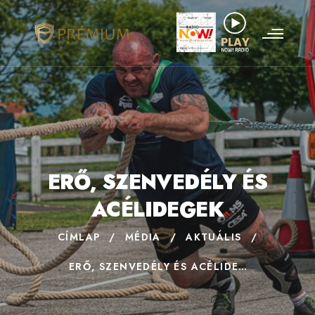
ERŐ, SZENVEDÉLY ÉS
ACÉLIDEGEK
CÍMLAP
/
MÉDIA
/
AKTUÁLIS
/
ERŐ, SZENVEDÉLY ÉS ACÉLIDEGEK