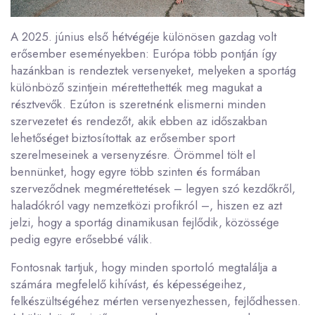
A 2025. június első hétvégéje különösen gazdag volt
erősember eseményekben: Európa több pontján így
hazánkban is rendeztek versenyeket, melyeken a sportág
különböző szintjein mérettethették meg magukat a
résztvevők. Ezúton is szeretnénk elismerni minden
szervezetet és rendezőt, akik ebben az időszakban
lehetőséget biztosítottak az erősember sport
szerelmeseinek a versenyzésre. Örömmel tölt el
bennünket, hogy egyre több szinten és formában
szerveződnek megmérettetések – legyen szó kezdőkről,
haladókról vagy nemzetközi profikról –, hiszen ez azt
jelzi, hogy a sportág dinamikusan fejlődik, közössége
pedig egyre erősebbé válik.
Fontosnak tartjuk, hogy minden sportoló megtalálja a
számára megfelelő kihívást, és képességeihez,
felkészültségéhez mérten versenyezhessen, fejlődhessen.