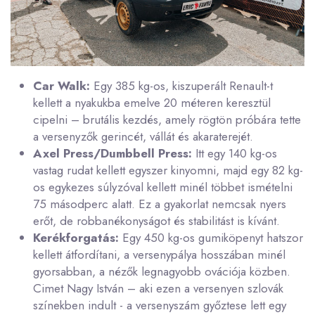
Car Walk:
Egy 385 kg-os, kiszuperált Renault-t
kellett a nyakukba emelve 20 méteren keresztül
cipelni – brutális kezdés, amely rögtön próbára tette
a versenyzők gerincét, vállát és akaraterejét.
Axel Press/Dumbbell Press:
Itt egy 140 kg-os
vastag rudat kellett egyszer kinyomni, majd egy 82 kg-
os egykezes súlyzóval kellett minél többet ismételni
75 másodperc alatt. Ez a gyakorlat nemcsak nyers
erőt, de robbanékonyságot és stabilitást is kívánt.
Kerékforgatás:
Egy 450 kg-os gumiköpenyt hatszor
kellett átfordítani, a versenypálya hosszában minél
gyorsabban, a nézők legnagyobb ovációja közben.
Cimet Nagy István – aki ezen a versenyen szlovák
színekben indult - a versenyszám győztese lett egy