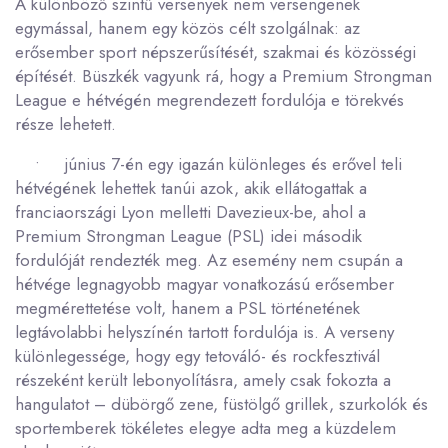
A különböző szintű versenyek nem versengenek
egymással, hanem egy közös célt szolgálnak: az
erősember sport népszerűsítését, szakmai és közösségi
építését. Büszkék vagyunk rá, hogy a Premium Strongman
League e hétvégén megrendezett fordulója e törekvés
része lehetett.
• június 7-én egy igazán különleges és erővel teli
hétvégének lehettek tanúi azok, akik ellátogattak a
franciaországi Lyon melletti Davezieux-be, ahol a
Premium Strongman League (PSL) idei második
fordulóját rendezték meg. Az esemény nem csupán a
hétvége legnagyobb magyar vonatkozású erősember
megmérettetése volt, hanem a PSL történetének
legtávolabbi helyszínén tartott fordulója is. A verseny
különlegessége, hogy egy tetováló- és rockfesztivál
részeként került lebonyolításra, amely csak fokozta a
hangulatot – dübörgő zene, füstölgő grillek, szurkolók és
sportemberek tökéletes elegye adta meg a küzdelem