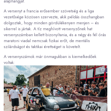
alaphangját.
A versenyt a francia erősember szövetség és a liga
vezetősége közösen szervezte, akik példás összhangban
dolgoztak, hogy minden gördülékenyen menjen – és
sikerrel is jártak. A tíz meghívott versenyzőnek hat
versenyszámban kellett bizonyítania, és a négy és fél órás
maratoni viadal nemcsak fizikai erőt, de mentális
szilárdságot és taktikai érettséget is követelt.
A versenyszámok már önmagukban is kiemelkedőek
voltak: