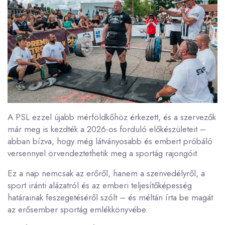
A PSL ezzel újabb mérföldkőhöz érkezett, és a szervezők
már meg is kezdték a 2026-os forduló előkészületeit –
abban bízva, hogy még látványosabb és embert próbáló
versennyel örvendeztethetik meg a sportág rajongóit.
Ez a nap nemcsak az erőről, hanem a szenvedélyről, a
sport iránti alázatról és az emberi teljesítőképesség
határainak feszegetéséről szólt – és méltán írta be magát
az erősember sportág emlékkönyvébe.