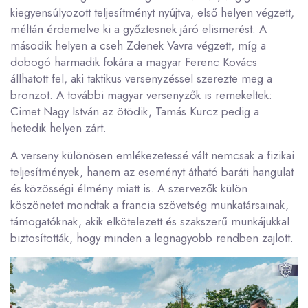
kiegyensúlyozott teljesítményt nyújtva, első helyen végzett,
méltán érdemelve ki a győztesnek járó elismerést. A
második helyen a cseh Zdenek Vavra végzett, míg a
dobogó harmadik fokára a magyar Ferenc Kovács
állhatott fel, aki taktikus versenyzéssel szerezte meg a
bronzot. A további magyar versenyzők is remekeltek:
Cimet Nagy István az ötödik, Tamás Kurcz pedig a
hetedik helyen zárt.
A verseny különösen emlékezetessé vált nemcsak a fizikai
teljesítmények, hanem az eseményt átható baráti hangulat
és közösségi élmény miatt is. A szervezők külön
köszönetet mondtak a francia szövetség munkatársainak,
támogatóknak, akik elkötelezett és szakszerű munkájukkal
biztosították, hogy minden a legnagyobb rendben zajlott.