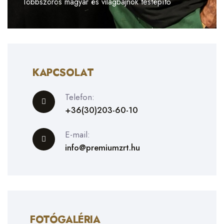
Többszörös magyar és világbajnok testépítő
KAPCSOLAT
Telefon:
+36(30)203-60-10
E-mail:
info@premiumzrt.hu
FOTÓGALÉRIA