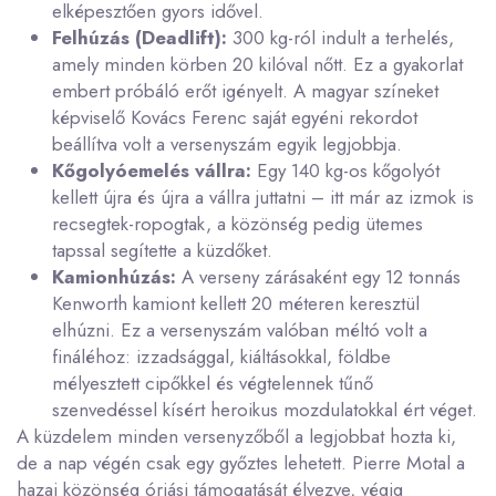
elképesztően gyors idővel.
Felhúzás (Deadlift):
300 kg-ról indult a terhelés,
amely minden körben 20 kilóval nőtt. Ez a gyakorlat
embert próbáló erőt igényelt. A magyar színeket
képviselő Kovács Ferenc saját egyéni rekordot
beállítva volt a versenyszám egyik legjobbja.
Kőgolyóemelés vállra:
Egy 140 kg-os kőgolyót
kellett újra és újra a vállra juttatni – itt már az izmok is
recsegtek-ropogtak, a közönség pedig ütemes
tapssal segítette a küzdőket.
Kamionhúzás:
A verseny zárásaként egy 12 tonnás
Kenworth kamiont kellett 20 méteren keresztül
elhúzni. Ez a versenyszám valóban méltó volt a
fináléhoz: izzadsággal, kiáltásokkal, földbe
mélyesztett cipőkkel és végtelennek tűnő
szenvedéssel kísért heroikus mozdulatokkal ért véget.
A küzdelem minden versenyzőből a legjobbat hozta ki,
de a nap végén csak egy győztes lehetett. Pierre Motal a
hazai közönség óriási támogatását élvezve, végig