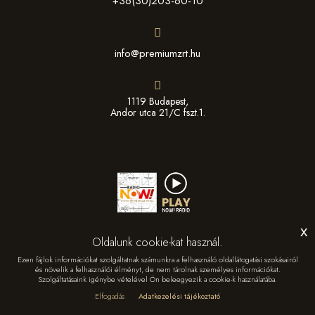
+36(30)203-60-10
info@premiumzrt.hu
1119 Budapest,
Andor utca 21/C fszt.1.
x
Oldalunk cookie-kat használ.
Ezen fájlok információkat szolgáltatnak számunkra a felhasználó oldallátogatási szokásairól
és növelik a felhasználói élményt, de nem tárolnak személyes információkat.
Szolgáltatásaink igénybe vételével Ön beleegyezik a cookie-k használatába.
© Copyright
2026 -
Prémium Média & Sport Management Zrt.
Elfogadás
Adatkezelési tájékoztató