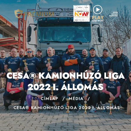
CESA® KAMIONHÚZÓ LIGA
2022 I. ÁLLOMÁS
CÍMLAP
/
MÉDIA
/
CESA® KAMIONHÚZÓ LIGA 2022 I. ÁLLOMÁS