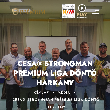
CESA® STRONGMAN
PRÉMIUM LIGA DÖNTŐ
HARKÁNY
CÍMLAP
/
MÉDIA
/
CESA® STRONGMAN PRÉMIUM LIGA DÖNTŐ
HARKÁNY