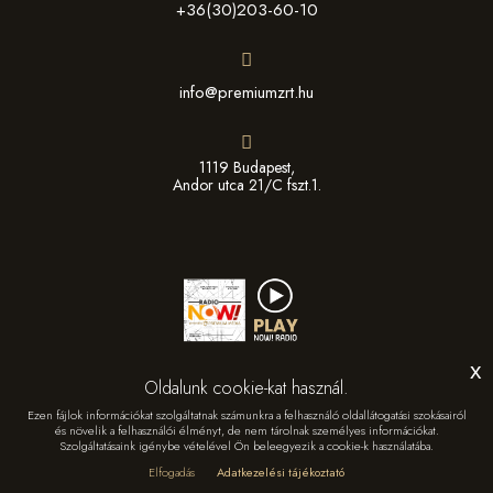
+36(30)203-60-10
info@premiumzrt.hu
1119 Budapest,
Andor utca 21/C fszt.1.
x
Oldalunk cookie-kat használ.
Ezen fájlok információkat szolgáltatnak számunkra a felhasználó oldallátogatási szokásairól
és növelik a felhasználói élményt, de nem tárolnak személyes információkat.
Szolgáltatásaink igénybe vételével Ön beleegyezik a cookie-k használatába.
© Copyright
2026 -
Prémium Média & Sport Management Zrt.
Elfogadás
Adatkezelési tájékoztató