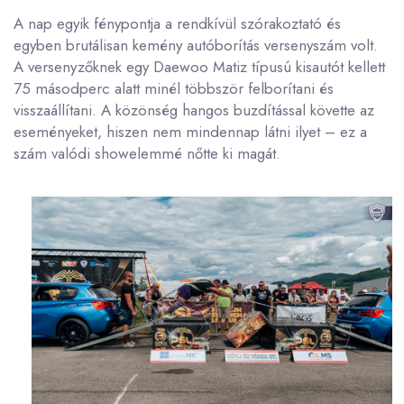
A nap egyik fénypontja a rendkívül szórakoztató és
egyben brutálisan kemény autóborítás versenyszám volt.
A versenyzőknek egy Daewoo Matiz típusú kisautót kellett
75 másodperc alatt minél többször felborítani és
visszaállítani. A közönség hangos buzdítással követte az
eseményeket, hiszen nem mindennap látni ilyet – ez a
szám valódi showelemmé nőtte ki magát.