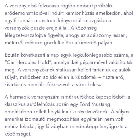
A verseny első felvonása rögtön embert próbáló
erődemonstrációval indult: kamionhúzás emelkedőn, ahol
egy 8 tonnás monstrum kényszerült mozgásba a
versenyzők puszta ereje által. A közönség
lélegzetvisszafojtva figyelte, ahogy az acélszörny lassan,
méterről méterre gördült előre a kimerítő pályán.
Ezután következett a nap egyik legkülönlegesebb száma, a
"Car Hercules Hold", amelyet két gépjárművel valósítottak
meg. A versenyzőknek statikusan kellett tartaniuk az autók
súlyát, miközben az idő ellen is küzdöttek – tiszta erő,
kitartás és mentális fókusz volt a siker kulcsa.
A harmadik versenyszám ismét autókhoz kapcsolódott: a
klasszikus autófelhúzás során egy Ford Mustang
emelésében kellett helytállniuk a résztvevőknek. A súlyos
amerikai izomautó megmozdítása egyáltalán nem volt
nehéz feladat, így látványban mindenképp lenyűgözte a
közönséget.