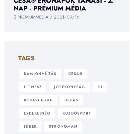
CESA® ERŐNAPOK TAMÁSI - 2.
NAP - PRÉMIUM MÉDIA
PREMIUMMEDIA / 2021/09/16
TAGS
KAMIONHÚZÁS
CESA®
FITNESZ
JÓTÉKONYSÁG
K1
KOSÁRLABDA
ÚSZÁS
ÉRDEKESSÉG
KÜZDÕSPORT
HÍREK
STRONGMAN