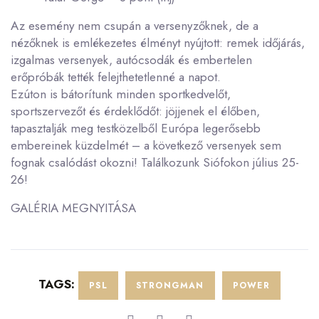
Az esemény nem csupán a versenyzőknek, de a
nézőknek is emlékezetes élményt nyújtott: remek időjárás,
izgalmas versenyek, autócsodák és embertelen
erőpróbák tették felejthetetlenné a napot.
Ezúton is bátorítunk minden sportkedvelőt,
sportszervezőt és érdeklődőt: jöjjenek el élőben,
tapasztalják meg testközelből Európa legerősebb
embereinek küzdelmét – a következő versenyek sem
fognak csalódást okozni! Találkozunk Siófokon július 25-
26!
GALÉRIA MEGNYITÁSA
TAGS:
PSL
STRONGMAN
POWER