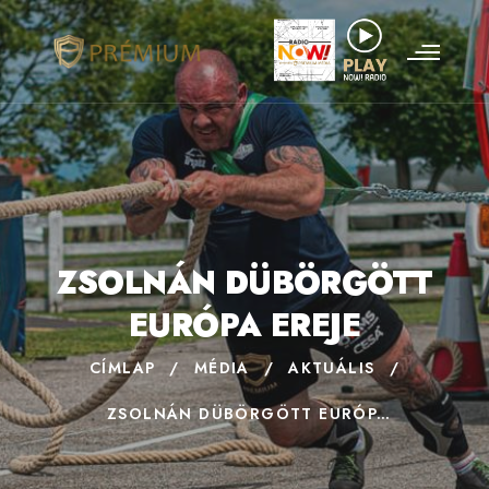
ZSOLNÁN DÜBÖRGÖTT
EURÓPA EREJE
CÍMLAP
/
MÉDIA
/
AKTUÁLIS
/
ZSOLNÁN DÜBÖRGÖTT EURÓPA EREJE