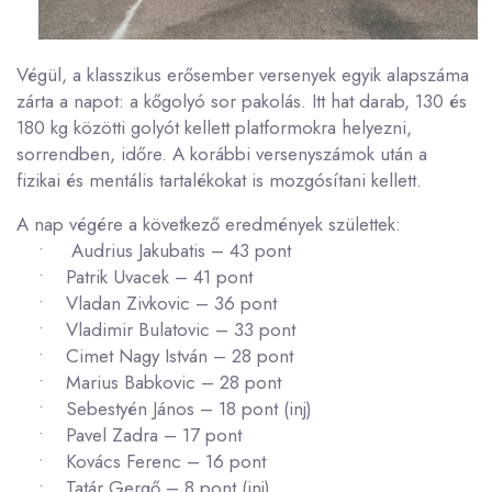
Végül, a klasszikus erősember versenyek egyik alapszáma
zárta a napot: a kőgolyó sor pakolás. Itt hat darab, 130 és
180 kg közötti golyót kellett platformokra helyezni,
sorrendben, időre. A korábbi versenyszámok után a
fizikai és mentális tartalékokat is mozgósítani kellett.
A nap végére a következő eredmények születtek:
• Audrius Jakubatis – 43 pont
• Patrik Uvacek – 41 pont
• Vladan Zivkovic – 36 pont
• Vladimir Bulatovic – 33 pont
• Cimet Nagy István – 28 pont
• Marius Babkovic – 28 pont
• Sebestyén János – 18 pont (inj)
• Pavel Zadra – 17 pont
• Kovács Ferenc – 16 pont
• Tatár Gergő – 8 pont (inj)