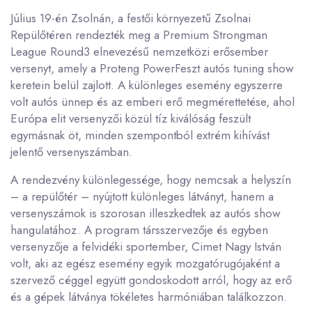
Július 19-én Zsolnán, a festői környezetű Zsolnai
Repülőtéren rendezték meg a Premium Strongman
League Round3 elnevezésű nemzetközi erősember
versenyt, amely a Proteng PowerFeszt autós tuning show
keretein belül zajlott. A különleges esemény egyszerre
volt autós ünnep és az emberi erő megmérettetése, ahol
Európa elit versenyzői közül tíz kiválóság feszült
egymásnak öt, minden szempontból extrém kihívást
jelentő versenyszámban.
A rendezvény különlegessége, hogy nemcsak a helyszín
– a repülőtér – nyújtott különleges látványt, hanem a
versenyszámok is szorosan illeszkedtek az autós show
hangulatához. A program társszervezője és egyben
versenyzője a felvidéki sportember, Cimet Nagy István
volt, aki az egész esemény egyik mozgatórugójaként a
szervező céggel együtt gondoskodott arról, hogy az erő
és a gépek látványa tökéletes harmóniában találkozzon.