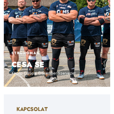
STRONGMAN
CESA SE
Közép-Európai Erősember Szervezet
KAPCSOLAT