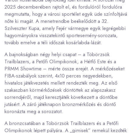
2025 decemberében rajtolt el, és fordulóról fordulóra
megmutatta, hogy a városi sportélet egyik üde színfoltjává
nőte ki magát. A menetrendbe beékelődött a 32.
Szilveszter Kupa, amely Fejér vármegye egyik legrégebbi
hagyományokra visszatekintő sportesemény-sorozata,
tovább emelve a téli időszak kosárlabda-lázát.
A bajnokságban négy helyi csapat – a Töbörzsök
Trailblazers, a Petőfi Olimpikonok, a Hétfő Este és a
PRMM Showtime – mérte össze erejét. A mérkőzéseket
FIBA-szabályok szerint, 4x10 perces negyedekben,
hivatalos játékvezetés mellett rendezték meg. Az első
szakaszban körmérkőzések döntöttek az alapszakasz
sorrendjéről, majd keresztjáték következett a döntőbe
jutásért. A záró játéknapon bronzmérkőzés és döntő
koronázta meg a sorozatot.
A bronzcsatában a Töbörzsök Trailblazers és a Petőfi
Olimpikonok lépett pályára. A „gimisek” remekül kezdték