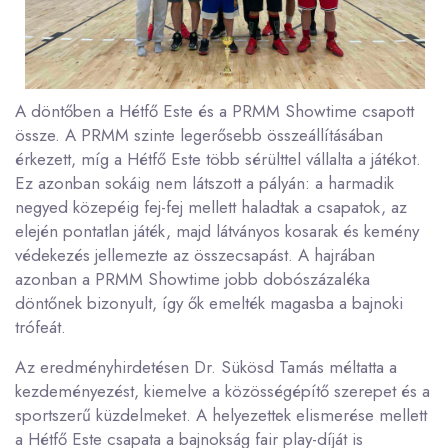
A döntőben a Hétfő Este és a PRMM Showtime csapott
össze. A PRMM szinte legerősebb összeállításában
érkezett, míg a Hétfő Este több sérülttel vállalta a játékot.
Ez azonban sokáig nem látszott a pályán: a harmadik
negyed közepéig fej-fej mellett haladtak a csapatok, az
elején pontatlan játék, majd látványos kosarak és kemény
védekezés jellemezte az összecsapást. A hajrában
azonban a PRMM Showtime jobb dobószázaléka
döntőnek bizonyult, így ők emelték magasba a bajnoki
trófeát.
Az eredményhirdetésen Dr. Sükösd Tamás méltatta a
kezdeményezést, kiemelve a közösségépítő szerepet és a
sportszerű küzdelmeket. A helyezettek elismerése mellett
a Hétfő Este csapata a bajnokság fair play-díját is