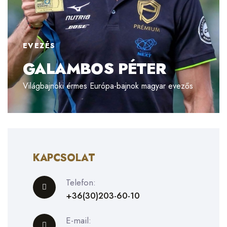
EVEZÉS
GALAMBOS PÉTER
Világbajnoki érmes Európa-bajnok magyar evezős
KAPCSOLAT
Telefon:
+36(30)203-60-10
E-mail: