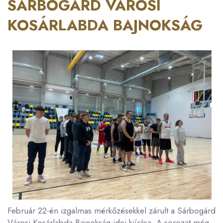
SÁRBOGÁRD VÁROSI
KOSÁRLABDA BAJNOKSÁG
Február 22-én izgalmas mérkőzésekkel zárult a Sárbogárd
Városi Kosárlabda Bajnokság idei kiírása. A sorozat még