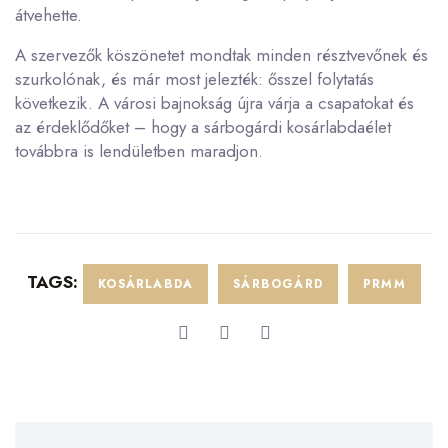
átvehette.
A szervezők köszönetet mondtak minden résztvevőnek és
szurkolónak, és már most jelezték: ősszel folytatás
következik. A városi bajnokság újra várja a csapatokat és
az érdeklődőket – hogy a sárbogárdi kosárlabdaélet
továbbra is lendületben maradjon.
TAGS:
KOSÁRLABDA
SÁRBOGÁRD
PRMM